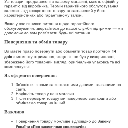
Усі товари, представлені в нашому магазині, мають офіційну
гарантію від виробника. Термін гарантійного обслуговування
залежить від конкретного товару та зазначений у його
характеристиках або гарантійному талоні.
Якщо у вас виникли питання щодо гарантійного
обслуговування, звертайтеся до нашої служби підтримки — ми
допоможемо вам розв’язати будь-які питання.
Повернення та обмін товару
Ви маєте право повернути або обміняти товар протягом
14
з моменту отримання, якщо він не був у використанні,
днів
збережено його товарний вигляд, оригінальна упаковка та всі
комплектуючі.
Як оформити повернення:
Зв’яжіться з нами за контактними даними, вказаними на
сайті.
Надішліть товар у наш магазин.
Після перевірки товару ми повернемо вам кошти або
обміняємо товар на інший.
Важливо
Повернення товару можливе відповідно до
Закону
.
України «Про захист прав споживачів»